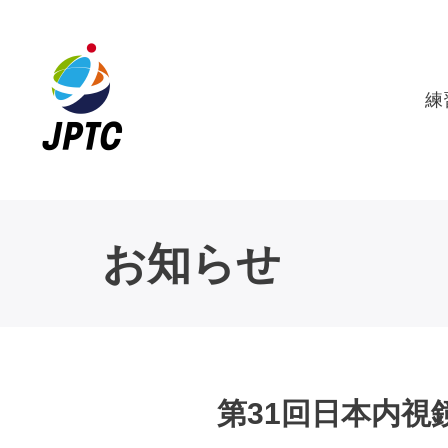
練
お知らせ
第31回日本内